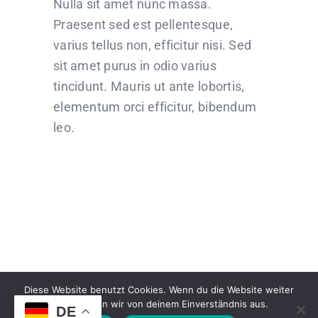
Nulla sit amet nunc massa.
Praesent sed est pellentesque,
varius tellus non, efficitur nisi. Sed
sit amet purus in odio varius
tincidunt. Mauris ut ante lobortis,
elementum orci efficitur, bibendum
leo.
Diese Website benutzt Cookies. Wenn du die Website weiter
© Copyright 2007 - 2026 |
IMPRESSUM
| All Rights
nutzt, gehen wir von deinem Einverständnis aus.
DE
Reserved esvivid |
DATENSCHUTZ