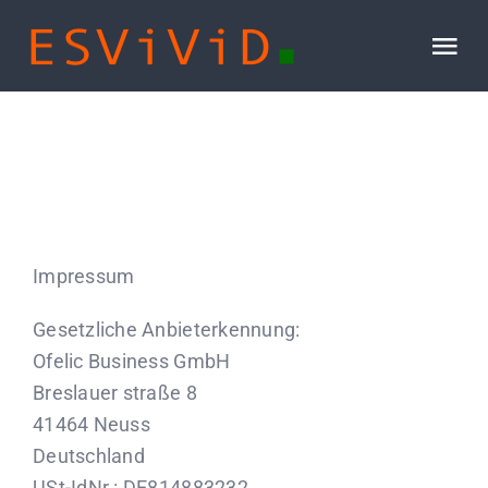
Zum
Inhalt
Tog
springen
Nav
STARTSEITE
GALERIE
B2B SHOP
Impressum
Gesetzliche Anbieterkennung:
KONTAKT
Ofelic Business GmbH
Breslauer straße 8
41464 Neuss
Deutschland
USt-IdNr.: DE814883232