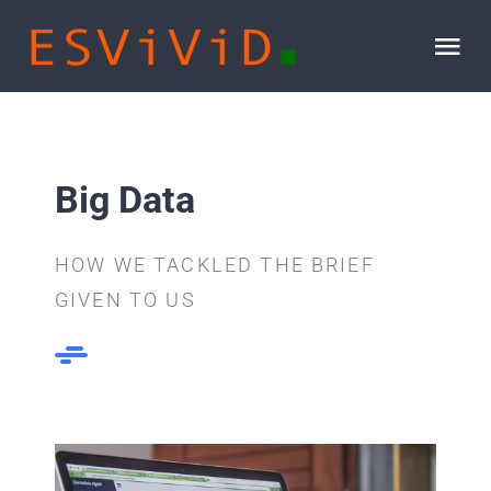
Zum
Inhalt
Tog
springen
Nav
STARTSEITE
Big Data
GALERIE
HOW WE TACKLED THE BRIEF
B2B SHOP
GIVEN TO US
KONTAKT